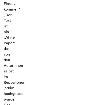
Einsatz
kommen.“
„Der
Text
ist
ein
‚White
Paper‘,
das
von
den
AutorInnen
selbst
im
Repositorium
‚arXiv‘
hochgeladen
wurde.
Das