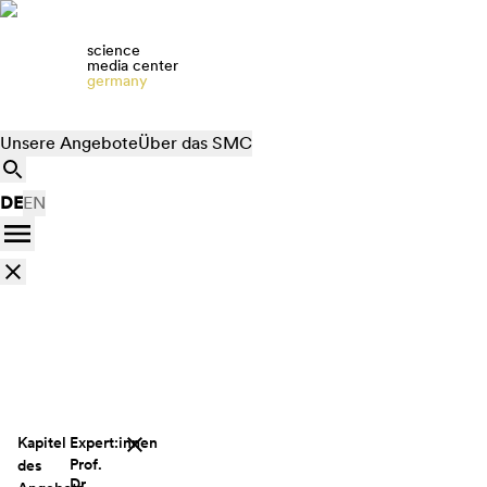
science
media center
germany
Unsere Angebote
Über das SMC
DE
EN
Kapitel
Expert:innen
Prof.
des
Dr.