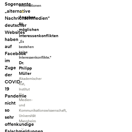
Sogenannte
Informationen
„alternative
Angaben
Nachrichtenmedien“
zu
deutscher
möglichen
Websites
Interessenkonflikten
haben
„Es
auf
bestehen
keine
Facebook
Interessenkonflikte.“
im
Dr.
Zuge
Philipp
Müller
der
Akademischer
COVID-
Rat,
19
Institut
für
Pandemie
Medien-
nicht
und
so
Kommunikationswissenschaft,
Universität
sehr
Mannheim
offenkundige
Falschmeldungen