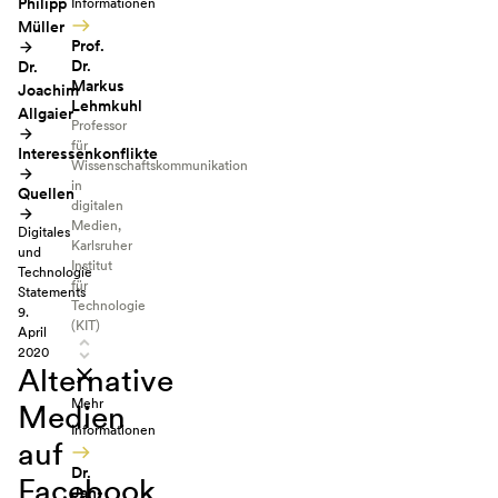
Philipp
Informationen
Müller
Prof.
Dr.
Dr.
Markus
Joachim
Lehmkuhl
Allgaier
Professor
für
Interessenkonflikte
Wissenschaftskommunikation
in
Quellen
digitalen
Medien,
Digitales
Karlsruher
und
Institut
Technologie
für
Statements
Technologie
9.
(KIT)
April
2020
Alternative
Mehr
Medien
Informationen
auf
Dr.
Facebook
Jan-