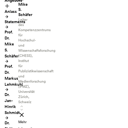
Angebots
Mike
S.
Anlass
Schäfer
Leiter
Statements
des
Kompetenzzentrums
Prof.
für
Dr.
Hochschul-
Mike
und
S.
Wissenschaftsforschung
Schäfer
(CHESS),
Institut
Prof.
für
Publizistikwissenschaft
Dr.
und
Markus
Medienforschung
Lehmkuhl
(IPMZ),
Universität
Dr.
Zürich,
Jan-
Schweiz
Hinrik
Schmidt
Mehr
Dr.