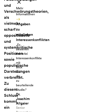
und
Mehr
Verschwörungstheorien,
Informationen
als
vielmehr
Angaben
scharf
zu
möglichen
oppositionelle
Interessenkonflikten
und
„Es
systemkritische
bestehen
Positionen
keinerlei
Interessenkonflikte
sowie
mit
populistische
Blick
Darstellungen
auf
die
verbreitet.
zu
Zu
beurteilende
diesem
Studie.“
Dr.
Schluss
Joachim
kommt
Allgaier
ein
Senior