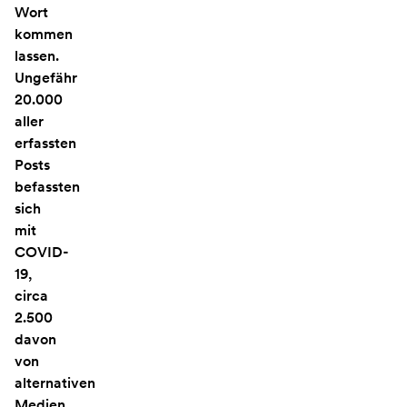
Wort
kommen
lassen.
Ungefähr
20.000
aller
erfassten
Posts
befassten
sich
mit
COVID-
19,
circa
2.500
davon
von
alternativen
Medien.