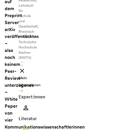
Researcher,
auf
Lehrstuhl
dem
für
Preprint
Technik
und
Server
Gesellschaft,
arXiv
Rheinisch-
veröffentlichtes
Westfälische
Technische
–
Hochschule
also
Aachen
noch
(RWTH)
keinem
Peer-
Review
Mehr
unterzogenes
Informationen
–
Expert:innen
White
Paper
von
Literatur
vier
Kommunikationswissenschaftlerinnen