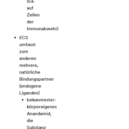
(v.a.
auf
Zellen
der
Immunabwehr)
ECS
umfasst
zum
anderen
mehrere,
natürliche
Bindungspartner
(endogene
Liganden)
bekanntester:
körpereigenes
Anandamid,
die
Substanz