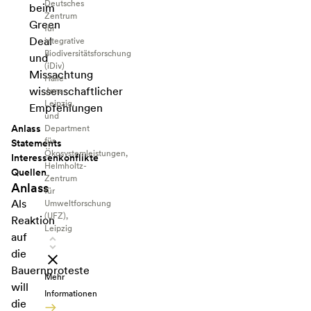
Deutsches
beim
Zentrum
Green
für
Deal
integrative
Biodiversitätsforschung
und
(iDiv)
Missachtung
Halle-
wissenschaftlicher
Jena-
Leipzig,
Empfehlungen
und
Anlass
Department
für
Statements
Ökosystemleistungen,
Interessenkonflikte
Helmholtz-
Quellen
Zentrum
Anlass
für
Als
Umweltforschung
(UFZ),
Reaktion
Leipzig
auf
die
Bauernproteste
Mehr
will
Informationen
die