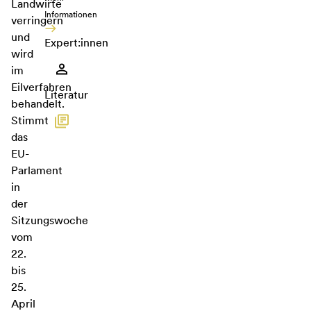
Landwirte
Informationen
verringern
und
Expert:innen
wird
im
Eilverfahren
Literatur
behandelt.
Stimmt
das
EU-
Parlament
in
der
Sitzungswoche
vom
22.
bis
25.
April