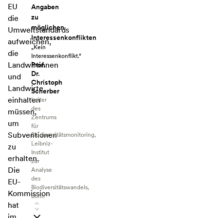
EU
Angaben
zu
die
möglichen
Umweltstandards
Interessenkonflikten
aufweichen,
„Kein
die
Interessenkonflikt.“
Landwirtinnen
Prof.
Dr.
und
Christoph
Landwirte
Scherber
einhalten
Leiter
des
müssen,
Zentrums
um
für
Subventionen
Biodiversitätsmonitoring,
Leibniz-
zu
Institut
erhalten.
zur
Die
Analyse
des
EU-
Biodiversitätswandels,
Kommission
Bonn
hat
im