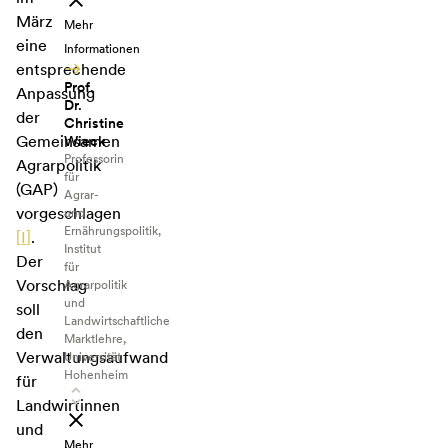
März
Mehr
eine
Informationen
entsprechende
Prof.
Anpassung
Dr.
der
Christine
Gemeinsamen
Wieck
Professorin
Agrarpolitik
für
(GAP)
Agrar-
vorgeschlagen
und
Ernährungspolitik,
[
I
]
.
Institut
Der
für
Vorschlag
Agrarpolitik
und
soll
Landwirtschaftliche
den
Marktlehre,
Verwaltungsaufwand
Universität
Hohenheim
für
Landwirtinnen
und
Mehr