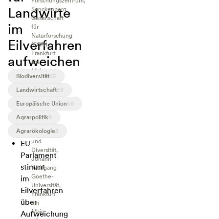
Forschungszentrum,
Landwirte
Senckenberg
Gesellschaft
im
für
Naturforschung
Eilverfahren
(SGN),
Frankfurt
aufweichen
am
Main,
Biodiversität
65
und
Professorin
Landwirtschaft
59
am
Europäische Union
58
Institut
für
Agrarpolitik
8
Ökologie,
Agrarökologie
3
Evolution
und
EU-
Diversität,
Parlament
Johann
stimmt
Wolfgang
Goethe-
im
Universität,
Eilverfahren
Frankfurt
über
am
Main
Aufweichung