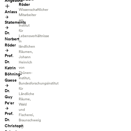
Angebots
Röder
Wissenschaftlicher
Anlass
Mitarbeiter
am
Statements
Institut
für
Dr.
Lebensverhältnisse
Norbert
in
Röder
ländlichen
Räumen,
Prof.
Johann
Dr.
Heinrich
Katrin
von
Thünen-
Böhning-
Institut,
Gaese
Bundesforschungsinstitut
für
Dr.
Ländliche
Guy
Räume,
Pe'er
Wald
und
Prof.
Fischerei,
Dr.
Braunschweig
Christoph