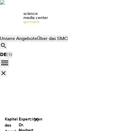
science
media center
germany
Unsere Angebote
Über das SMC
DE
EN
Kapitel
Expert:innen
Dr.
des
Norbert