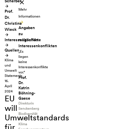
Scherber
Mehr
Prof.
Informationen
Dr.
Christine
Angaben
Wieck
zu
Interessenkonflikte
möglichen
Interessenkonflikten
Quellen
„Es
liegen
Klima
keine
und
Interessenkonflikte
Umwelt
vor.“
Statements
Prof.
16.
Dr.
April
Katrin
2024
Böhning-
EU
Gaese
Direktorin
will
Senckenberg
Biodiversität
Umweltstandards
und
für
Klima