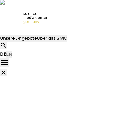
science
media center
germany
Unsere Angebote
Über das SMC
DE
EN