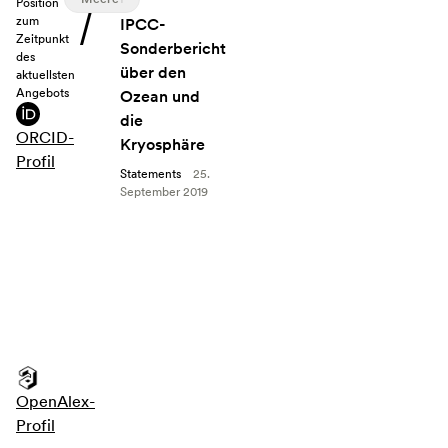
Position
zum
Angebot: IPCC-Sonderbericht über den Ozean und d
IPCC-
Zeitpunkt
Sonderbericht
des
über den
aktuellsten
Angebots
Ozean und
die
ORCID-
Kryosphäre
Profil
Statements
25.
September 2019
OpenAlex-
Profil