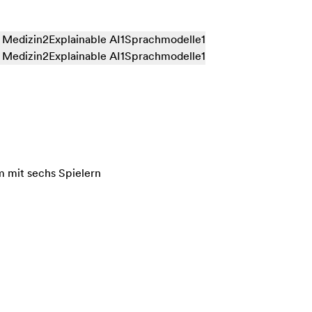
r Medizin
2
Explainable AI
1
Sprachmodelle
1
r Medizin
2
Explainable AI
1
Sprachmodelle
1
m mit sechs Spielern
as Hold‘em mit sechs Spielern