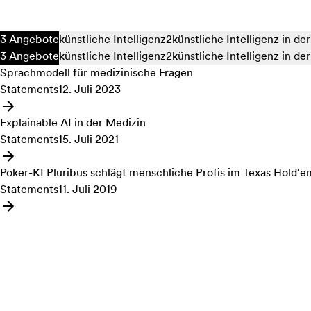
3 Angebote
künstliche Intelligenz
2
künstliche Intelligenz in de
3 Angebote
künstliche Intelligenz
2
künstliche Intelligenz in de
Sprachmodell für medizinische Fragen
Statements
12. Juli 2023
Angebot: Sprachmodell für medizinische Fragen
Explainable AI in der Medizin
Statements
15. Juli 2021
Angebot: Explainable AI in der Medizin
Poker-KI Pluribus schlägt menschliche Profis im Texas Hold‘e
Statements
11. Juli 2019
Angebot: Poker-KI Pluribus schlägt menschliche Profis im Tex