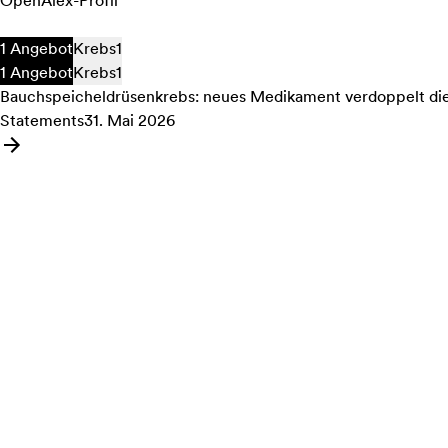
OpenAlex-Profil
1 Angebot
Krebs
1
1 Angebot
Krebs
1
Bauchspeicheldrüsenkrebs: neues Medikament verdoppelt di
Statements
31. Mai 2026
Angebot: Bauchspeicheldrüsenkrebs: neues Medikament verdo