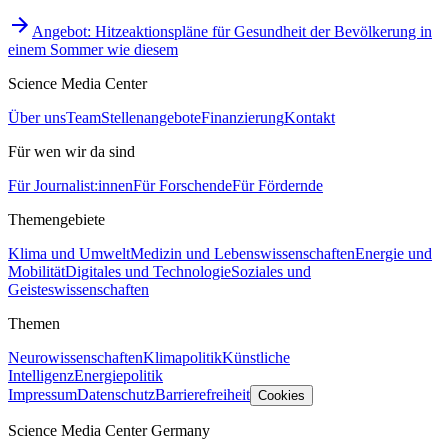
Angebot: Hitzeaktionspläne für Gesundheit der Bevölkerung in
einem Sommer wie diesem
Science Media Center
Über uns
Team
Stellenangebote
Finanzierung
Kontakt
Für wen wir da sind
Für Journalist:innen
Für Forschende
Für Fördernde
Themengebiete
Klima und Umwelt
Medizin und Lebenswissenschaften
Energie und
Mobilität
Digitales und Technologie
Soziales und
Geisteswissenschaften
Themen
Neurowissenschaften
Klimapolitik
Künstliche
Intelligenz
Energiepolitik
Impressum
Datenschutz
Barrierefreiheit
Cookies
Science Media Center Germany