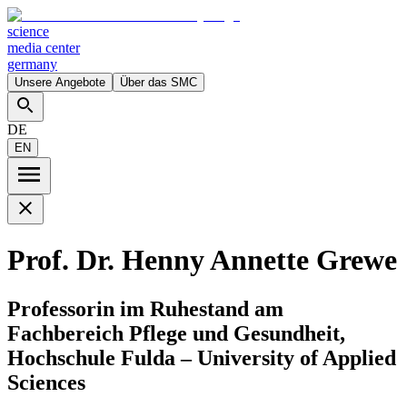
science
media center
germany
Unsere Angebote
Über das SMC
DE
EN
Prof. Dr. Henny Annette Grewe
Professorin im Ruhestand am
Fachbereich Pflege und Gesundheit,
Hochschule Fulda – University of Applied
Sciences