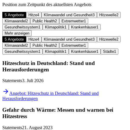
Position zum Zeitpunkt des aktuellsten Angebots
5 Angebote
Hitze
4
Klimawandel und Gesundheit
3
Hitzewelle
2
Klimawandel
2
Public Health
2
Extremwetter
1
Gesundheitssystem
1
Klimapolitik
1
Krankenhäuser
1
Mehr anzeigen
5 Angebote
Hitze
4
Klimawandel und Gesundheit
3
Hitzewelle
2
Klimawandel
2
Public Health
2
Extremwetter
1
Gesundheitssystem
1
Klimapolitik
1
Krankenhäuser
1
Städte
1
Hitzeschutz in Deutschland: Stand und
Herausforderungen
Statements
3. Juli 2026
Angebot: Hitzeschutz in Deutschland: Stand und
Herausforderungen
Gefahr durch Wärme: Messen und warnen bei
Hitzestress
Statements
21. August 2023