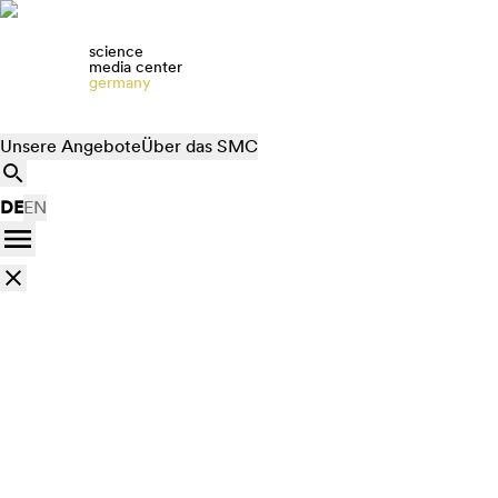
science
media center
germany
Unsere Angebote
Über das SMC
DE
EN