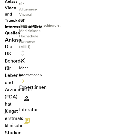
Anlass
für
Video
Allgemein-,
und
Viszeral-
Transkript
und
Transplantationschirurgie,
Interessenkonflikte
Medizinische
Quellen
Hochschule
Anlass
Hannover
Die
(MHH)
US-
Behörde
für
Mehr
Lebens-
Informationen
und
Expert:innen
Arzneimittel
(FDA)
hat
Literatur
jüngst
erstmals
klinische
Studien