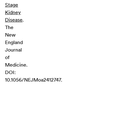
Stage
Kidney
Disease
.
The
New
England
Journal
of
Medicine.
DOI:
10.1056/NEJMoa2412747.