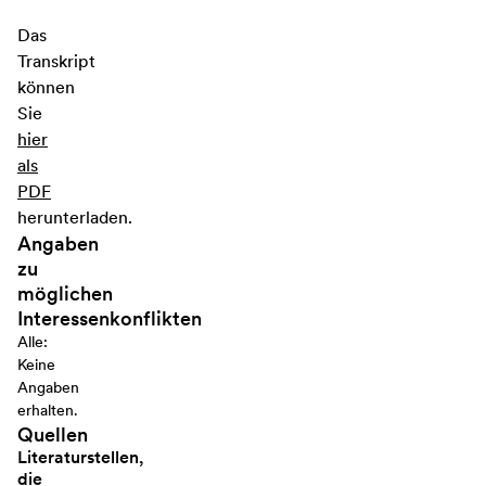
Das
Transkript
können
Sie
hier
als
PDF
herunterladen.
Angaben
zu
möglichen
Interessenkonflikten
Alle:
Keine
Angaben
erhalten.
Quellen
Literaturstellen,
die