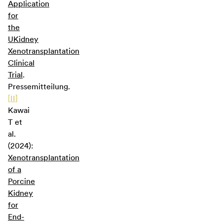
Application
for
the
UKidney
Xenotransplantation
Clinical
Trial
.
Pressemitteilung.
[
II
]
Kawai
T et
al.
(2024):
Xenotransplantation
of a
Porcine
Kidney
for
End-