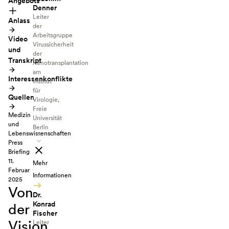
Angebots
Denner
Leiter
Anlass
der
Arbeitsgruppe
Video
Virussicherheit
und
der
Transkript
Xenotransplantation
am
Interessenkonflikte
Institut
für
Quellen
Virologie,
Freie
Medizin
Universität
und
Berlin
Lebenswissenschaften
Press
Briefing
11.
Mehr
Februar
Informationen
2025
Von
Dr.
Konrad
der
Fischer
Vision
Leiter