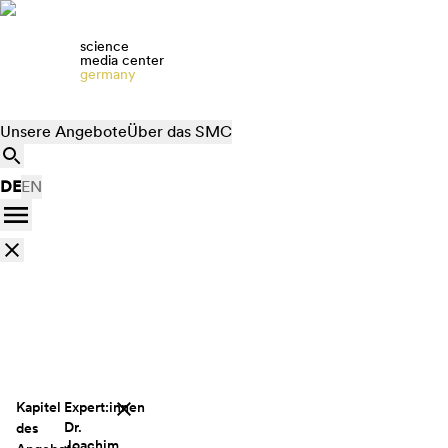
science
media center
germany
Unsere Angebote
Über das SMC
DE
EN
Kapitel
Expert:innen
Dr.
des
Joachim