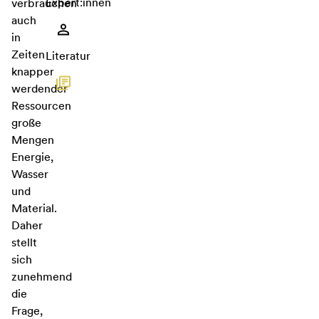
Expert:innen
verbrauchen
auch
in
Zeiten
Literatur
knapper
werdender
Ressourcen
große
Mengen
Energie,
Wasser
und
Material.
Daher
stellt
sich
zunehmend
die
Frage,