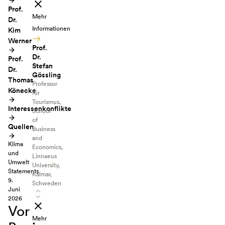
Prof.
Mehr
Dr.
Informationen
Kim
Werner
Prof.
Dr.
Prof.
Stefan
Dr.
Gössling
Thomas
Professor
Könecke
für
Tourismus,
Interessenkonflikte
School
of
Quellen
Business
and
Klima
Economics,
und
Linnaeus
Umwelt
University,
Statements
Kalmar,
9.
Schweden
Juni
2026
Vor
Mehr