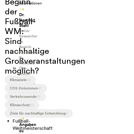
Beginn
Informationen
der
Dr.
Fußball-
Hartmut
Stahl
WM:
Senior
Researcher
Sind
im
Bereich
nachhaltige
Ressourcen
Großveranstaltungen
&
Mobilität,
möglich?
Öko-
Institut
e.V.,
Klimaziele
62
Darmstadt
CO2-Emissionen
47
Verkehrswende
45
Klimaschutz
32
Mehr
Informationen
Ziele für nachhaltige Entwicklung
6
Fußball-
Angaben
Weltmeisterschaft
zu