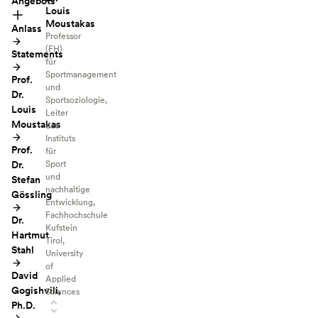
Angebots
Louis
Moustakas
Anlass
Professor
(FH)
Statements
für
Sportmanagement
Prof.
und
Dr.
Sportsoziologie,
Louis
Leiter
Moustakas
des
Instituts
Prof.
für
Dr.
Sport
und
Stefan
nachhaltige
Gössling
Entwicklung,
Fachhochschule
Dr.
Kufstein
Hartmut
Tirol,
Stahl
University
of
David
Applied
Gogishvili,
Sciences
Ph.D.