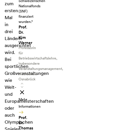
Schweizerischen
zum
Nationalfonds
ersten
(SNF)
finanziert
Mal
wurden.“
in
Prof.
drei
Dr.
Kim
Ländern
Werner
ausgerichtet
Professorin
wird.
für
Betriebswirtschaftslehre,
Bei
insbesondere
sportlichen
Veranstaltungsmanagement,
Großveranstaltungen
Hochschule
Osnabrück
wie
Welt-
und
Mehr
Europameisterschaften
Informationen
oder
auch
Prof.
Olympischen
Dr.
Thomas
Spielen