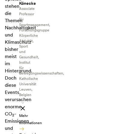
Könecke
stehen
Associate
die
Professor
für
Themen
Sportmanagement,
Nachhaltigkeit
Forschungsgruppe
und
Körperliche
Aktivität,
Klimaschutz
Sport
bisher
und
meist
Gesundheit,
Institut
im
für
Hintergrund.
Bewegungswissenschaften,
Doch
Katholische
Universität
diese
Leuven,
Events
Belgien
verursachen
enorme
CO
-
2
Mehr
Emissionen
Informationen
und