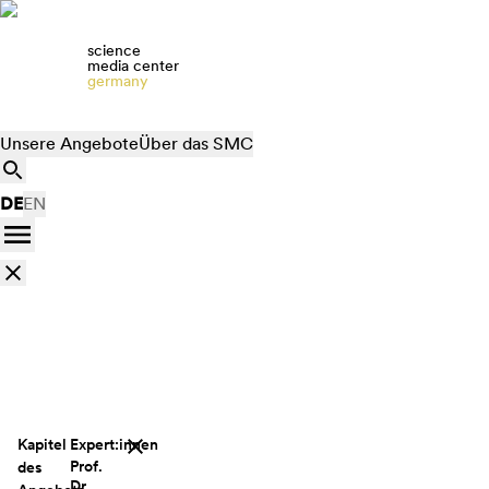
science
media center
germany
Unsere Angebote
Über das SMC
DE
EN
Kapitel
Expert:innen
Prof.
des
Dr.