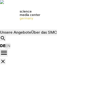
science
media center
germany
Unsere Angebote
Über das SMC
DE
EN