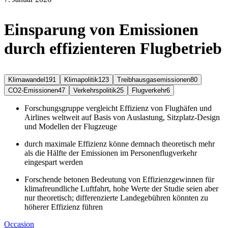
Einsparung von Emissionen
durch effizienteren Flugbetrieb
Klimawandel
191
Klimapolitik
123
Treibhausgasemissionen
80
CO2-Emissionen
47
Verkehrspolitik
25
Flugverkehr
6
Forschungsgruppe vergleicht Effizienz von Flughäfen und
Airlines weltweit auf Basis von Auslastung, Sitzplatz-Design
und Modellen der Flugzeuge
durch maximale Effizienz könne demnach theoretisch mehr
als die Hälfte der Emissionen im Personenflugverkehr
eingespart werden
Forschende betonen Bedeutung von Effizienzgewinnen für
klimafreundliche Luftfahrt, hohe Werte der Studie seien aber
nur theoretisch; differenzierte Landegebühren könnten zu
höherer Effizienz führen
Occasion