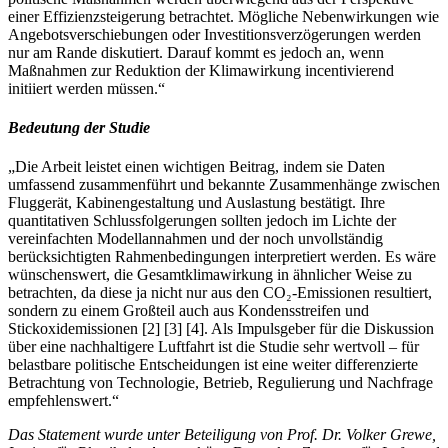
einer Effizienzsteigerung betrachtet. Mögliche Nebenwirkungen wie
Angebotsverschiebungen oder Investitionsverzögerungen werden
nur am Rande diskutiert. Darauf kommt es jedoch an, wenn
Maßnahmen zur Reduktion der Klimawirkung incentivierend
initiiert werden müssen.“
Bedeutung der Studie
„Die Arbeit leistet einen wichtigen Beitrag, indem sie Daten
umfassend zusammenführt und bekannte Zusammenhänge zwischen
Fluggerät, Kabinengestaltung und Auslastung bestätigt. Ihre
quantitativen Schlussfolgerungen sollten jedoch im Lichte der
vereinfachten Modellannahmen und der noch unvollständig
berücksichtigten Rahmenbedingungen interpretiert werden. Es wäre
wünschenswert, die Gesamtklimawirkung in ähnlicher Weise zu
betrachten, da diese ja nicht nur aus den CO₂-Emissionen resultiert,
sondern zu einem Großteil auch aus Kondensstreifen und
Stickoxidemissionen
[
2
]
[
3
]
[
4
]
. Als Impulsgeber für die Diskussion
über eine nachhaltigere Luftfahrt ist die Studie sehr wertvoll – für
belastbare politische Entscheidungen ist eine weiter differenzierte
Betrachtung von Technologie, Betrieb, Regulierung und Nachfrage
empfehlenswert.“
Das Statement wurde unter Beteiligung von Prof. Dr. Volker Grewe,