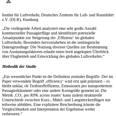
Institut für Luftverkehr, Deutsches Zentrum für Luft- und Raumfahrt
e.V. (DLR), Hamburg
„Die vorliegende Arbeit analysiert eine sehr große Anzahl
kommerzieller Passagierflüge und identifiziert potenzielle
Ansatzpunkte zur Steigerung der ‚Effizienz‘ im globalen
Luftverkehr. Besonders hervorzuheben ist die umfangreiche
Datengrundlage: Die Nutzung diverser Quellen zur Bestimmung
von Auslastungsfaktoren erlaubt einen breit angelegten Überblick
über Flugbetrieb und Entwicklung des globalen Luftverkehrs.“
Methodik der Studie
„Ein wesentlicher Punkt ist die Definition zentraler Begriffe. Der im
Paper verwendete Begriff ‚efficiency‘ wird erst spät präzisiert – es
bleibt unklar, ob Treibstoffeffizienz, Emissionen pro transportiertem
Passagierkilometer oder eine andere Kenngröße gemeint ist. Die
Metrik ‚CO₂ pro RPK across routes‘ kann zudem strukturelle
Unterschiede zwischen Kurz-, Mittel- und Langstreckenflügen nur
teilweise abbilden. Eine explizitere Beschreibung könnte die
Vergleichbarkeit und Interpretation der Ergebnisse weiter
verbessern.“