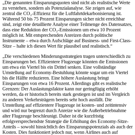
„Die genannten Einsparungsquoten sind nicht als realistische Werte
zu verstehen, sondern als Potenzialanalyse. Sie zeigen auf, wie
zentral die CO₂-Effizienz für die Luftfahrtdekarbonisierung ist.
Während 50 bis 75 Prozent Einsparungen sicher nicht erreichbar
sind, zeigt eine detaillierte Analyse einer Teilmenge des Datensatzes,
dass eine Reduktion der CO₂-Emissionen um etwa 10 Prozent
möglich ist. Mit entsprechenden Anreizen durch politische
Instrumente – etwa durch Aufschläge auf Business- und First-Class-
Sitze – halte ich diesen Wert für plausibel und realistisch.“
„Die verschiedenen Minderungsstrategien tragen unterschiedlich zu
Einsparungen bei. Effizientere Flugzeuge könnten die Emissionen
um etwa ein Viertel bis ein Drittel senken. Eine vollständige
Umstellung auf Economy-Bestuhlung könnte sogar um ein Viertel
bis die Hälfte reduzieren. Eine höhere Auslastung bringt
Einsparungen von etwa 16 Prozent. Allerdings gibt es realistische
Grenzen: Der Auslastungsfaktor kann nur geringfügig erhöht
werden, da er historisch bereits stark gestiegen ist und im Vergleich
zu anderen Verkehrsträgern bereits sehr hoch ausfällt. Die
Umstellung auf effizientere Flugzeuge ist kosten- und zeitintensiv
und wird nur begrenzt durch Anreize wie die Außerbetriebnahme
alter Flugzeuge beschleunigt. Daher ist die kurzfristig
erfolgversprechendste Strategie die Erhöhung des Economy-Sitze-
Anteils – sowohl hinsichtlich des Einsparungspotenzials als auch der
Kosten. Dies funktioniert jedoch nur, wenn Airlines auch auf