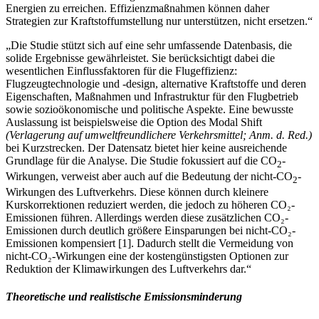
Energien zu erreichen. Effizienzmaßnahmen können daher
Strategien zur Kraftstoffumstellung nur unterstützen, nicht ersetzen.“
„Die Studie stützt sich auf eine sehr umfassende Datenbasis, die
solide Ergebnisse gewährleistet. Sie berücksichtigt dabei die
wesentlichen Einflussfaktoren für die Flugeffizienz:
Flugzeugtechnologie und -design, alternative Kraftstoffe und deren
Eigenschaften, Maßnahmen und Infrastruktur für den Flugbetrieb
sowie sozioökonomische und politische Aspekte. Eine bewusste
Auslassung ist beispielsweise die Option des Modal Shift
(Verlagerung auf umweltfreundlichere Verkehrsmittel; Anm. d. Red.)
bei Kurzstrecken. Der Datensatz bietet hier keine ausreichende
Grundlage für die Analyse. Die Studie fokussiert auf die CO
-
2
Wirkungen, verweist aber auch auf die Bedeutung der nicht-CO
-
2
Wirkungen des Luftverkehrs. Diese können durch kleinere
Kurskorrektionen reduziert werden, die jedoch zu höheren CO₂-
Emissionen führen. Allerdings werden diese zusätzlichen CO₂-
Emissionen durch deutlich größere Einsparungen bei nicht-CO₂-
Emissionen kompensiert
[
1
]
. Dadurch stellt die Vermeidung von
nicht-CO₂-Wirkungen eine der kostengünstigsten Optionen zur
Reduktion der Klimawirkungen des Luftverkehrs dar.“
Theoretische und realistische Emissionsminderung