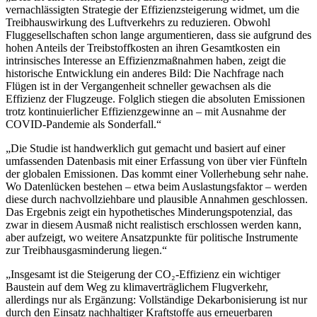
vernachlässigten Strategie der Effizienzsteigerung widmet, um die
Treibhauswirkung des Luftverkehrs zu reduzieren. Obwohl
Fluggesellschaften schon lange argumentieren, dass sie aufgrund des
hohen Anteils der Treibstoffkosten an ihren Gesamtkosten ein
intrinsisches Interesse an Effizienzmaßnahmen haben, zeigt die
historische Entwicklung ein anderes Bild: Die Nachfrage nach
Flügen ist in der Vergangenheit schneller gewachsen als die
Effizienz der Flugzeuge. Folglich stiegen die absoluten Emissionen
trotz kontinuierlicher Effizienzgewinne an – mit Ausnahme der
COVID-Pandemie als Sonderfall.“
„Die Studie ist handwerklich gut gemacht und basiert auf einer
umfassenden Datenbasis mit einer Erfassung von über vier Fünfteln
der globalen Emissionen. Das kommt einer Vollerhebung sehr nahe.
Wo Datenlücken bestehen – etwa beim Auslastungsfaktor – werden
diese durch nachvollziehbare und plausible Annahmen geschlossen.
Das Ergebnis zeigt ein hypothetisches Minderungspotenzial, das
zwar in diesem Ausmaß nicht realistisch erschlossen werden kann,
aber aufzeigt, wo weitere Ansatzpunkte für politische Instrumente
zur Treibhausgasminderung liegen.“
„Insgesamt ist die Steigerung der CO₂-Effizienz ein wichtiger
Baustein auf dem Weg zu klimaverträglichem Flugverkehr,
allerdings nur als Ergänzung: Vollständige Dekarbonisierung ist nur
durch den Einsatz nachhaltiger Kraftstoffe aus erneuerbaren