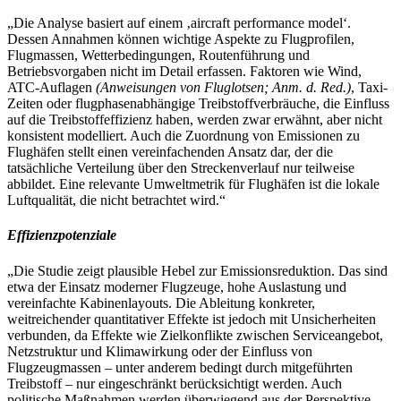
„Die Analyse basiert auf einem ‚aircraft performance model‘.
Dessen Annahmen können wichtige Aspekte zu Flugprofilen,
Flugmassen, Wetterbedingungen, Routenführung und
Betriebsvorgaben nicht im Detail erfassen. Faktoren wie Wind,
ATC-Auflagen
(Anweisungen von Fluglotsen; Anm. d. Red.)
, Taxi-
Zeiten oder flugphasenabhängige Treibstoffverbräuche, die Einfluss
auf die Treibstoffeffizienz haben, werden zwar erwähnt, aber nicht
konsistent modelliert. Auch die Zuordnung von Emissionen zu
Flughäfen stellt einen vereinfachenden Ansatz dar, der die
tatsächliche Verteilung über den Streckenverlauf nur teilweise
abbildet. Eine relevante Umweltmetrik für Flughäfen ist die lokale
Luftqualität, die nicht betrachtet wird.“
Effizienzpotenziale
„Die Studie zeigt plausible Hebel zur Emissionsreduktion. Das sind
etwa der Einsatz moderner Flugzeuge, hohe Auslastung und
vereinfachte Kabinenlayouts. Die Ableitung konkreter,
weitreichender quantitativer Effekte ist jedoch mit Unsicherheiten
verbunden, da Effekte wie Zielkonflikte zwischen Serviceangebot,
Netzstruktur und Klimawirkung oder der Einfluss von
Flugzeugmassen – unter anderem bedingt durch mitgeführten
Treibstoff – nur eingeschränkt berücksichtigt werden. Auch
politische Maßnahmen werden überwiegend aus der Perspektive