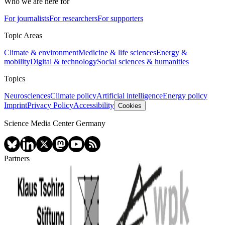
Who we are here for
For journalists
For researchers
For supporters
Topic Areas
Climate & environment
Medicine & life sciences
Energy &
mobility
Digital & technology
Social sciences & humanities
Topics
Neurosciences
Climate policy
Artificial intelligence
Energy policy
Imprint
Privacy Policy
Accessibility
Cookies
Science Media Center Germany
Partners