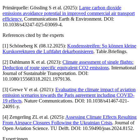
Primärquelle: Gössling S et al. (2025):
Large carbon dioxide
emissions avoidance potential in improved commercial air transport
efficiency.
Communications Earth & Environment. DOI:
10.1038/s43247-025-03069-4.
References cited by the experts
[
1
]
Schöneberg K (08.12.2025):
Kondensstreifen: So können kleine
Kurskorrekturen die Luftfahrt dekarbonisieren
. Table.Briefings.
[
2
]
Dahlmann K et al. (2023):
Climate assessment of single flights:
Deduction of route specific equivalent CO2 emissions
. International
Journal of Sustainable Transportation. DOI:
10.1080/15568318.2021.1979136.
[
3
]
Grewe V et al. (2021):
Evaluating the climate impact of aviation
emission scenarios towards the Paris agreement including COVID-
19 effects
. Nature Communications. DOI: 10.1038/s41467-021-
24091-y.
[
4
]
Zengerling ZL et al. (2025):
Assessing Climate Effects Resulting
From Airspace Closures Following the Ukrainian Crisis
. Journal of
Open Aviation Science. TU Delft. DOI: 10.59490/joas.2024.8152.
Expert:innen