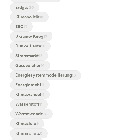
Erdgas
20
Klimapolitik
18
EEG
17
Ukraine-Krieg
17
Dunkelflaute
16
Strommarkt
15
Gasspeicher
14
Energiesystemmodellierung
13
Energierecht
11
Klimawandel
11
Wasserstoff
11
Wärmewende
10
Klimaziele
9
Klimaschutz
8