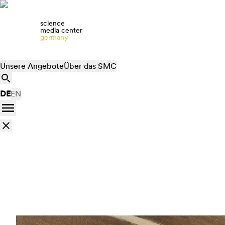
science
media center
germany
Unsere Angebote
Über das SMC
DE
EN