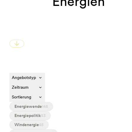
Energien
Zur Suche springen
Angebotstyp
Zeitraum
Sortierung
Energiewende
145
Energiepolitik
53
Windenergie
45