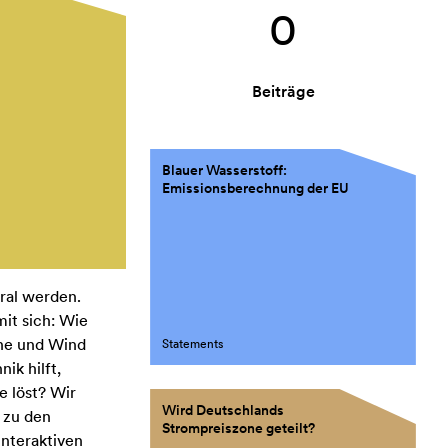
0
Beiträge
Blauer Wasserstoff:
Emissionsberechnung der EU
ral werden.
it sich: Wie
nne und Wind
Statements
ik hilft,
e löst? Wir
Wird Deutschlands
 zu den
Strompreiszone geteilt?
interaktiven