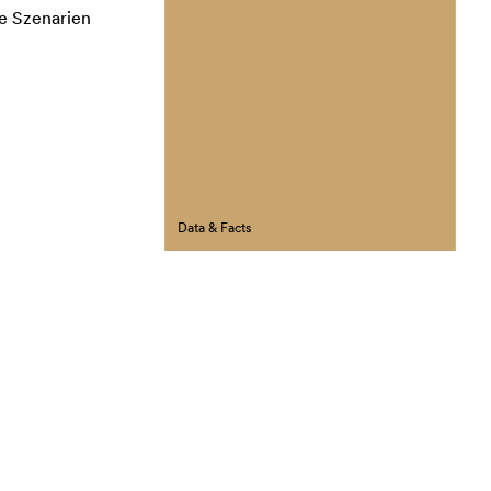
e Szenarien
.
Data & Facts