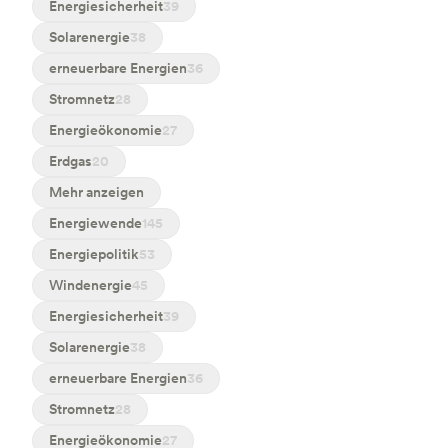
Energiesicherheit
39
Solarenergie
38
erneuerbare Energien
36
Stromnetz
28
Energieökonomie
27
Erdgas
20
Mehr anzeigen
Energiewende
145
Energiepolitik
53
Windenergie
45
Energiesicherheit
39
Solarenergie
38
erneuerbare Energien
36
Stromnetz
28
Energieökonomie
27